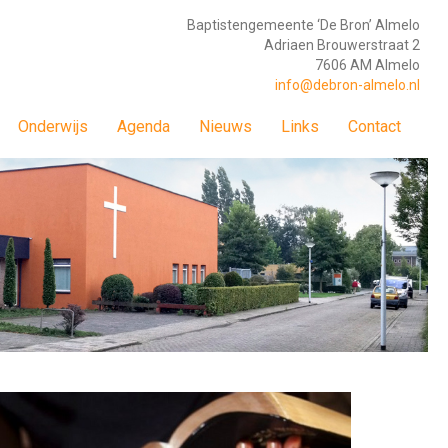
Baptistengemeente ‘De Bron’ Almelo
Adriaen Brouwerstraat 2
7606 AM Almelo
info@debron-almelo.nl
Onderwijs
Agenda
Nieuws
Links
Contact