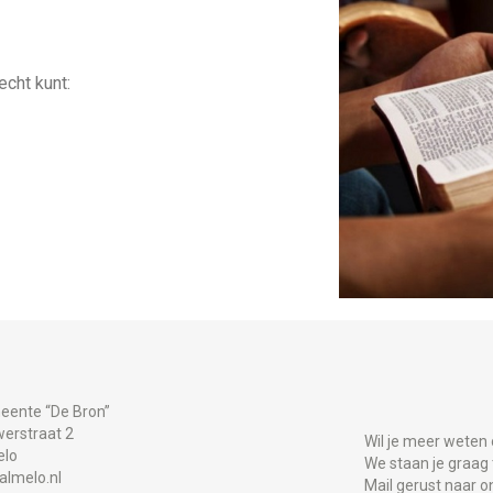
cht kunt:
eente “De Bron”
erstraat 2
Wil je meer weten 
elo
We staan je graag
almelo.nl
Mail gerust naar o