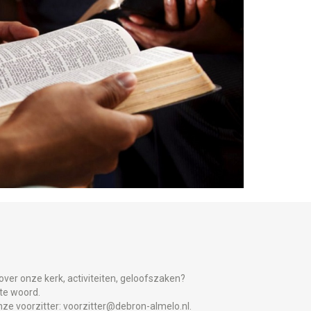
over onze kerk, activiteiten, geloofszaken?
 te woord.
nze voorzitter:
voorzitter@debron-almelo.nl.