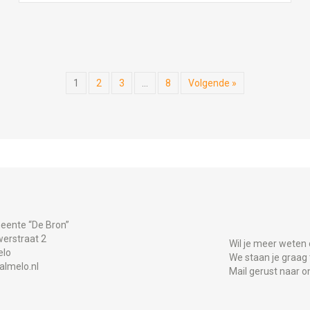
1
2
3
…
8
Volgende »
eente “De Bron”
erstraat 2
Wil je meer weten 
elo
We staan je graag
almelo.nl
Mail gerust naar o