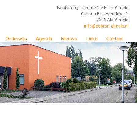
Baptistengemeente ‘De Bron’ Almelo
Adriaen Brouwerstraat 2
7606 AM Almelo
info@debron-almelo.nl
Onderwijs
Agenda
Nieuws
Links
Contact