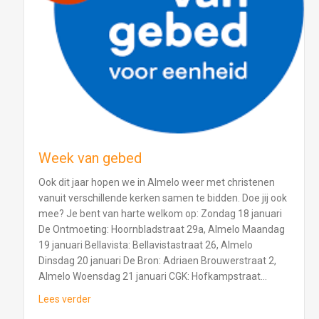
Week van gebed
Ook dit jaar hopen we in Almelo weer met christenen
vanuit verschillende kerken samen te bidden. Doe jij ook
mee? Je bent van harte welkom op: Zondag 18 januari
De Ontmoeting: Hoornbladstraat 29a, Almelo Maandag
19 januari Bellavista: Bellavistastraat 26, Almelo
Dinsdag 20 januari De Bron: Adriaen Brouwerstraat 2,
Almelo Woensdag 21 januari CGK: Hofkampstraat…
about Week van gebed
Lees verder