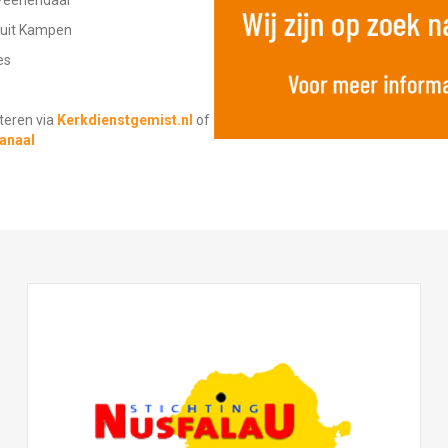
t Veenendaal
r uit Kampen
es
steren via
Kerkdienstgemist.nl
of
kanaal