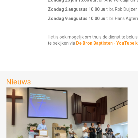
Zondag 26 juli 10.00 uur:
br. Arie Verduijn ui
Zondag 2 augustus 10.00 uur:
br. Rob Duijze
Zondag 9 augustus 10.00 uur:
br. Hans Agter
Het is ook mogelijk om thuis de dienst te belui
te bekijken via
De Bron Baptisten - YouTube 
Nieuws